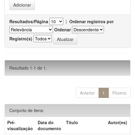
Resultados/Página
|
Ordenar registros por
Ordenar
Registro(s)
Resultado 1-1 de 1.
Anterior
1
Póximo
Conjunto de itens:
Pré-
Data do
Título
Autor(es)
visualização
documento