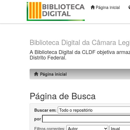
Página inicial
Skip
navigation
Biblioteca Digital da Câmara Legi
A Biblioteca Digital da CLDF objetiva arma
Distrito Federal.
Página inicial
Página de Busca
Buscar em:
por
Filtros correntes: