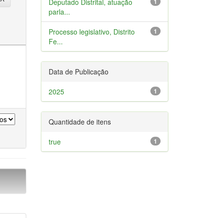
Deputado Distrital, atuação
1
parla...
Processo legislativo, Distrito
1
Fe...
Data de Publicação
2025
1
Quantidade de itens
true
1