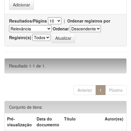
Resultados/Página
|
Ordenar registros por
Ordenar
Registro(s)
Resultado 1-1 de 1.
Anterior
1
Póximo
Conjunto de itens:
Pré-
Data do
Título
Autor(es)
visualização
documento