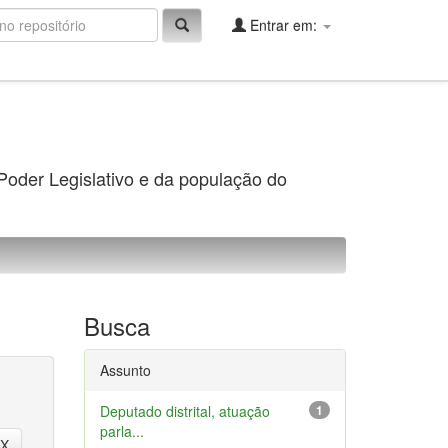
Entrar em:
 Poder Legislativo e da população do
Busca
Assunto
Deputado distrital, atuação
1
parla...