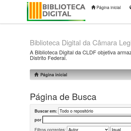
Página inicial
Skip
navigation
Biblioteca Digital da Câmara Legi
A Biblioteca Digital da CLDF objetiva arma
Distrito Federal.
Página inicial
Página de Busca
Buscar em:
por
Filtros correntes: