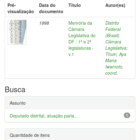
Pré-
Data do
Título
Autor(es)
visualização
documento
1998
Memória da
Distrito
Câmara
Federal
Legislativa do
(Brasil).
DF : 1ª e 2ª
Câmara
legislaturas -
Legislativa
;
v.1
Thuin, Aya
Maria
Iwamoto,
coord.
Busca
Assunto
Deputado distrital, atuação parla...
1
Quantidade de itens