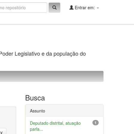
Entrar em:
 Poder Legislativo e da população do
Busca
Assunto
Deputado distrital, atuação
1
parla...