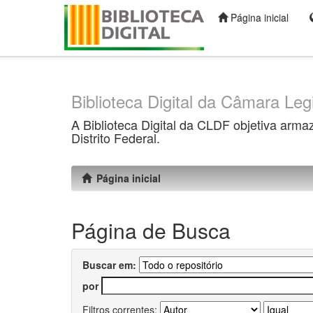
Página inicial
Skip
navigation
Biblioteca Digital da Câmara Legi
A Biblioteca Digital da CLDF objetiva arma
Distrito Federal.
Página inicial
Página de Busca
Buscar em:
por
Filtros correntes: