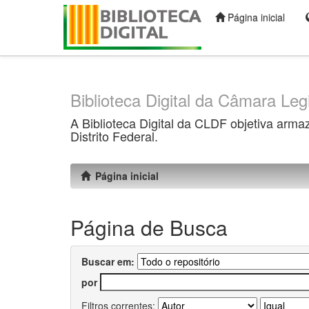
Página inicial
Skip
navigation
Biblioteca Digital da Câmara Legi
A Biblioteca Digital da CLDF objetiva arma
Distrito Federal.
Página inicial
Página de Busca
Buscar em:
por
Filtros correntes: