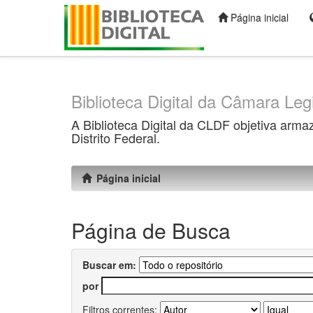
Página inicial
Skip
navigation
Biblioteca Digital da Câmara Legi
A Biblioteca Digital da CLDF objetiva arma
Distrito Federal.
Página inicial
Página de Busca
Buscar em:
por
Filtros correntes: