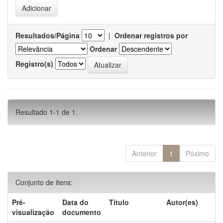
Resultados/Página
|
Ordenar registros por
Ordenar
Registro(s)
Resultado 1-1 de 1.
Anterior
1
Póximo
Conjunto de itens:
Pré-
Data do
Título
Autor(es)
visualização
documento