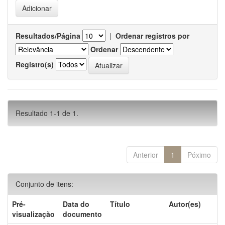
Resultados/Página
|
Ordenar registros por
Ordenar
Registro(s)
Resultado 1-1 de 1.
Anterior
1
Póximo
Conjunto de itens:
Pré-
Data do
Título
Autor(es)
visualização
documento