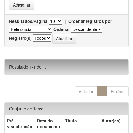
Resultados/Página
|
Ordenar registros por
Ordenar
Registro(s)
Resultado 1-1 de 1.
Anterior
1
Póximo
Conjunto de itens:
Pré-
Data do
Título
Autor(es)
visualização
documento