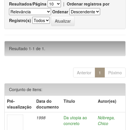
Resultados/Página
|
Ordenar registros por
Ordenar
Registro(s)
Resultado 1-1 de 1.
Anterior
1
Póximo
Conjunto de itens:
Pré-
Data do
Título
Autor(es)
visualização
documento
1998
Da utopia ao
Nóbrega,
concreto
Chico