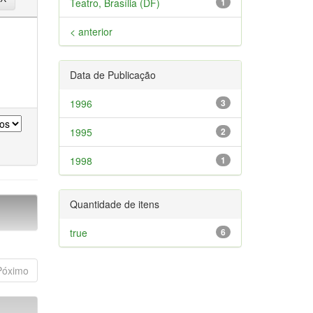
Teatro, Brasília (DF)
1
< anterior
Data de Publicação
1996
3
1995
2
1998
1
Quantidade de itens
true
6
Póximo