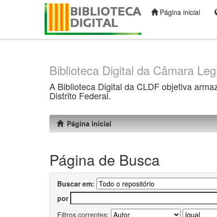
Página inicial
Skip
navigation
Biblioteca Digital da Câmara Legi
A Biblioteca Digital da CLDF objetiva arma
Distrito Federal.
Página inicial
Página de Busca
Buscar em:
por
Filtros correntes: