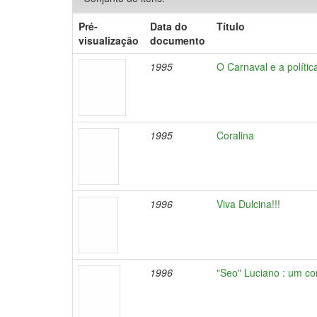
Pré-
Data do
Título
visualização
documento
1995
O Carnaval e a polític
1995
Coralina
1996
Viva Dulcina!!!
1996
"Seo" Luciano : um co