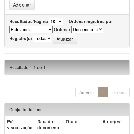
Resultados/Página
|
Ordenar registros por
Ordenar
Registro(s)
Resultado 1-1 de 1.
Anterior
1
Póximo
Conjunto de itens:
Pré-
Data do
Título
Autor(es)
visualização
documento