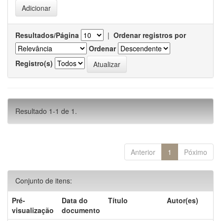
Resultados/Página
|
Ordenar registros por
Ordenar
Registro(s)
Resultado 1-1 de 1.
Anterior
1
Póximo
Conjunto de itens:
Pré-
Data do
Título
Autor(es)
visualização
documento