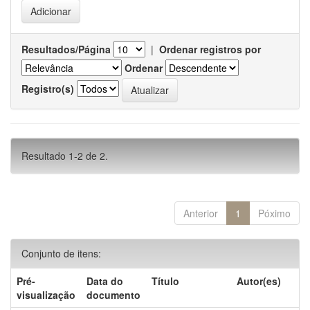
Resultados/Página
|
Ordenar registros por
Ordenar
Registro(s)
Resultado 1-2 de 2.
Anterior
1
Póximo
Conjunto de itens:
Pré-
Data do
Título
Autor(es)
visualização
documento