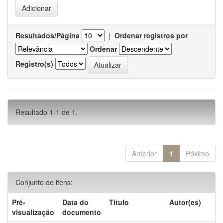
Resultados/Página
|
Ordenar registros por
Ordenar
Registro(s)
Resultado 1-1 de 1.
Anterior
1
Póximo
Conjunto de itens:
Pré-
Data do
Título
Autor(es)
visualização
documento