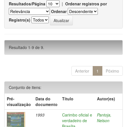
Resultados/Página
|
Ordenar registros por
Ordenar
Registro(s)
Resultado 1-9 de 9.
Anterior
1
Póximo
Conjunto de itens:
Pré-
Data do
Título
Autor(es)
visualização
documento
1993
Carimbo oficial e
Pantoja,
verdadeiro de
Nelson
Brasília