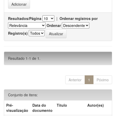
Resultados/Página
|
Ordenar registros por
Ordenar
Registro(s)
Resultado 1-1 de 1.
Anterior
1
Póximo
Conjunto de itens:
Pré-
Data do
Título
Autor(es)
visualização
documento