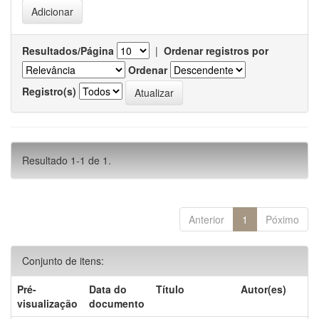
Resultados/Página
|
Ordenar registros por
Ordenar
Registro(s)
Resultado 1-1 de 1.
Anterior
1
Póximo
Conjunto de itens:
Pré-
Data do
Título
Autor(es)
visualização
documento