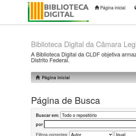
Página inicial
Skip
navigation
Biblioteca Digital da Câmara Legi
A Biblioteca Digital da CLDF objetiva arma
Distrito Federal.
Página inicial
Página de Busca
Buscar em:
por
Filtros correntes: