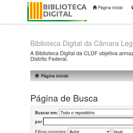
Página inicial
Skip
navigation
Biblioteca Digital da Câmara Legi
A Biblioteca Digital da CLDF objetiva arma
Distrito Federal.
Página inicial
Página de Busca
Buscar em:
por
Filtros correntes: