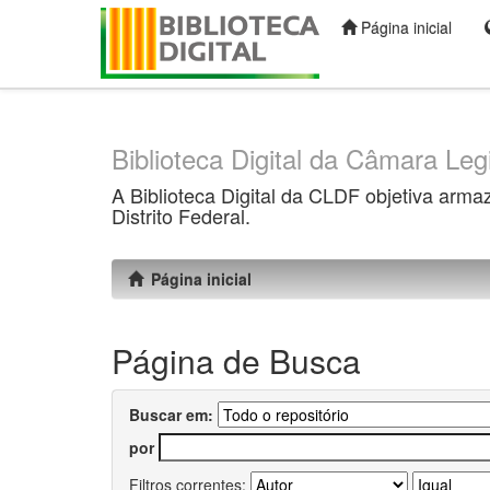
Página inicial
Skip
navigation
Biblioteca Digital da Câmara Legi
A Biblioteca Digital da CLDF objetiva arma
Distrito Federal.
Página inicial
Página de Busca
Buscar em:
por
Filtros correntes: