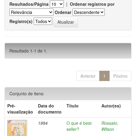
Resultados/Página
|
Ordenar registros por
Ordenar
Registro(s)
Resultado 1-1 de 1.
Anterior
1
Póximo
Conjunto de itens:
Pré-
Data do
Título
Autor(es)
visualização
documento
1994
O que é best-
Rossato,
seller?
Wilson