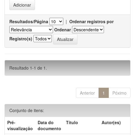
Resultados/Página
|
Ordenar registros por
Ordenar
Registro(s)
Resultado 1-1 de 1.
Anterior
1
Póximo
Conjunto de itens:
Pré-
Data do
Título
Autor(es)
visualização
documento