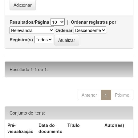
Resultados/Página
|
Ordenar registros por
Ordenar
Registro(s)
Resultado 1-1 de 1.
Anterior
1
Póximo
Conjunto de itens:
Pré-
Data do
Título
Autor(es)
visualização
documento