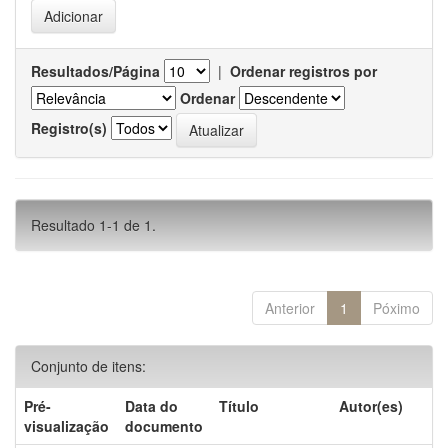
Resultados/Página
|
Ordenar registros por
Ordenar
Registro(s)
Resultado 1-1 de 1.
Anterior
1
Póximo
Conjunto de itens:
Pré-
Data do
Título
Autor(es)
visualização
documento