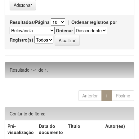
Resultados/Página
|
Ordenar registros por
Ordenar
Registro(s)
Resultado 1-1 de 1.
Anterior
1
Póximo
Conjunto de itens:
Pré-
Data do
Título
Autor(es)
visualização
documento