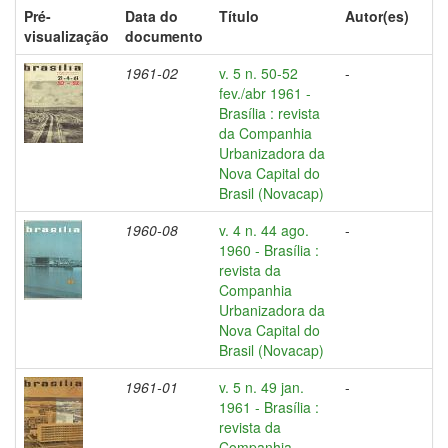
Pré-
Data do
Título
Autor(es)
visualização
documento
1961-02
v. 5 n. 50-52
-
fev./abr 1961 -
Brasília : revista
da Companhia
Urbanizadora da
Nova Capital do
Brasil (Novacap)
1960-08
v. 4 n. 44 ago.
-
1960 - Brasília :
revista da
Companhia
Urbanizadora da
Nova Capital do
Brasil (Novacap)
1961-01
v. 5 n. 49 jan.
-
1961 - Brasília :
revista da
Companhia