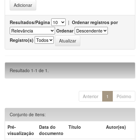
Resultados/Página
|
Ordenar registros por
Ordenar
Registro(s)
Resultado 1-1 de 1.
Anterior
1
Póximo
Conjunto de itens:
Pré-
Data do
Título
Autor(es)
visualização
documento