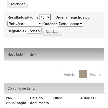
Resultados/Página
|
Ordenar registros por
Ordenar
Registro(s)
Resultado 1-1 de 1.
Anterior
1
Póximo
Conjunto de itens:
Pré-
Data do
Título
Autor(es)
visualização
documento