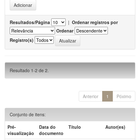
Resultados/Página
|
Ordenar registros por
Ordenar
Registro(s)
Resultado 1-2 de 2.
Anterior
1
Póximo
Conjunto de itens:
Pré-
Data do
Título
Autor(es)
visualização
documento