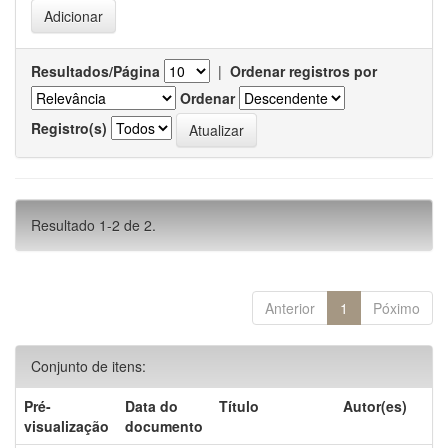
Resultados/Página
|
Ordenar registros por
Ordenar
Registro(s)
Resultado 1-2 de 2.
Anterior
1
Póximo
Conjunto de itens:
Pré-
Data do
Título
Autor(es)
visualização
documento