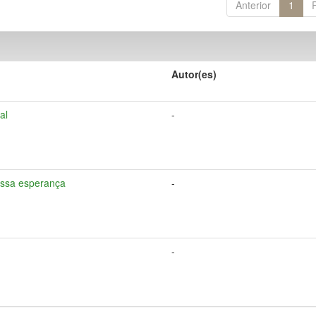
Anterior
1
Autor(es)
al
-
nossa esperança
-
-