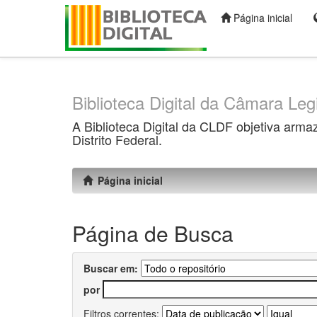
Página inicial
Skip
navigation
Biblioteca Digital da Câmara Legi
A Biblioteca Digital da CLDF objetiva arma
Distrito Federal.
Página inicial
Página de Busca
Buscar em:
por
Filtros correntes: