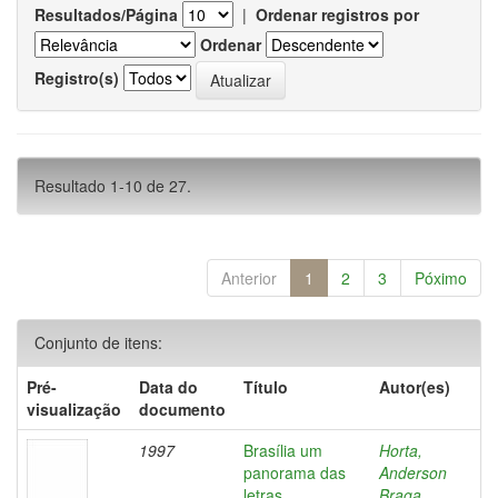
Resultados/Página
|
Ordenar registros por
Ordenar
Registro(s)
Resultado 1-10 de 27.
Anterior
1
2
3
Póximo
Conjunto de itens:
Pré-
Data do
Título
Autor(es)
visualização
documento
1997
Brasília um
Horta,
panorama das
Anderson
letras
Braga