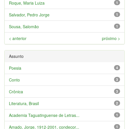
Roque, Maria Luiza
1
Salvador, Pedro Jorge
1
Sousa, Salomão
1
< anterior
próximo >
Assunto
Poesia
4
Conto
3
Crônica
3
Literatura, Brasil
2
Academia Taguatinguense de Letras...
1
Amado, Jorge, 1912-2001, condecor...
1