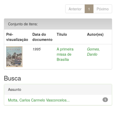
Anterior
1
Póximo
Conjunto de itens:
Pré-
Data do
Título
Autor(es)
visualização
documento
1995
A primeira
Gomes,
missa de
Danilo
Brasília
Busca
Assunto
Motta, Carlos Carmelo Vasconcelos...
1