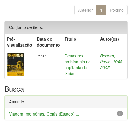
Anterior
1
Póximo
Conjunto de itens:
Pré-
Data do
Título
Autor(es)
visualização
documento
1991
Desastres
Bertran,
ambientais na
Paulo, 1948-
capitania de
2005
Goiás
Busca
Assunto
Viagem, memórias, Goiás (Estado),...
1