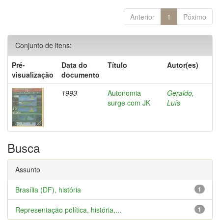
Anterior
1
Póximo
Conjunto de itens:
Pré-
Data do
Título
Autor(es)
visualização
documento
1993
Autonomia
Geraldo,
surge com JK
Luís
Busca
Assunto
Brasília (DF), história
1
Representação política, história,...
1