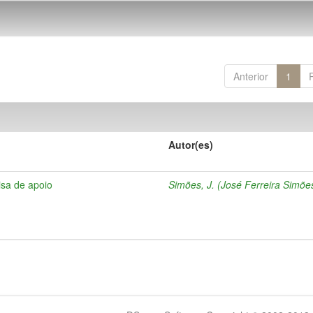
Anterior
1
Autor(es)
isa de apoio
Simões, J. (José Ferreira Simõe