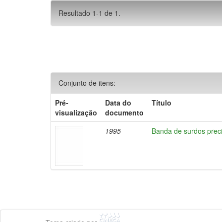
Resultado 1-1 de 1.
Conjunto de itens:
Pré-
Data do
Título
visualização
documento
1995
Banda de surdos prec