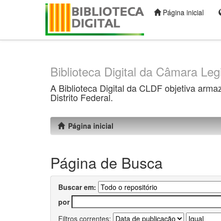
Página inicial
Skip
navigation
Biblioteca Digital da Câmara Legi
A Biblioteca Digital da CLDF objetiva arma
Distrito Federal.
Página inicial
Página de Busca
Buscar em:
por
Filtros correntes: