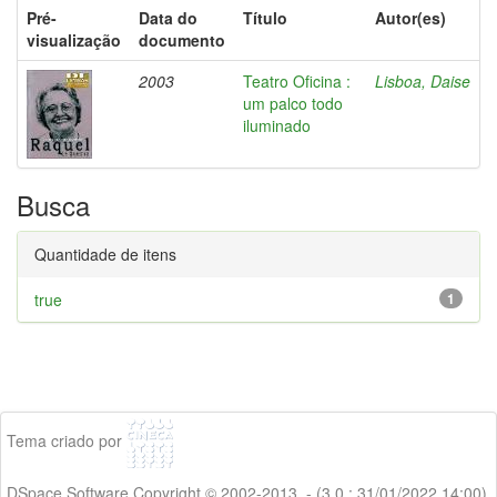
Pré-
Data do
Título
Autor(es)
visualização
documento
2003
Teatro Oficina :
Lisboa, Daise
um palco todo
iluminado
Busca
Quantidade de itens
true
1
Tema criado por
DSpace Software Copyright © 2002-2013 - (3.0 : 31/01/2022 14:00)