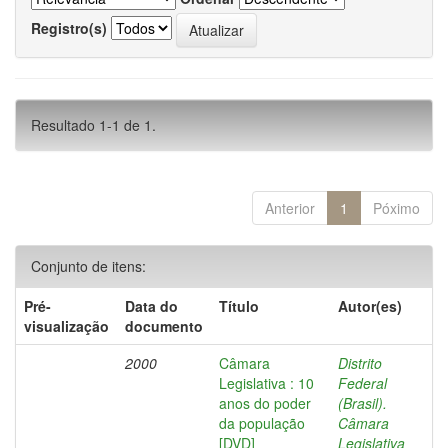
Registro(s)
Resultado 1-1 de 1.
Anterior
1
Póximo
Conjunto de itens:
Pré-
Data do
Título
Autor(es)
visualização
documento
2000
Câmara
Distrito
Legislativa : 10
Federal
anos do poder
(Brasil).
da população
Câmara
[DVD]
Legislativa