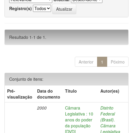
Registro(s)
Resultado 1-1 de 1.
Anterior
1
Póximo
Conjunto de itens:
Pré-
Data do
Título
Autor(es)
visualização
documento
2000
Câmara
Distrito
Legislativa : 10
Federal
anos do poder
(Brasil).
da população
Câmara
[DVD]
Legislativa