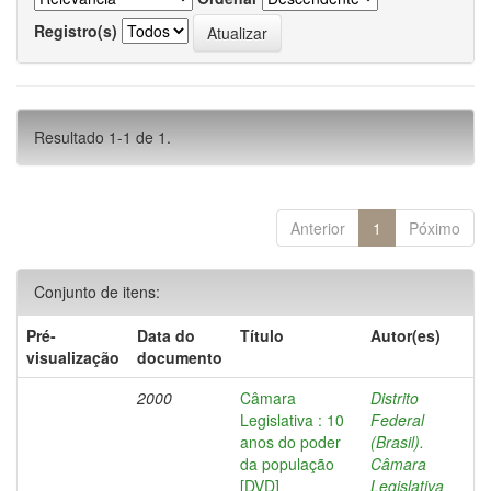
Registro(s)
Resultado 1-1 de 1.
Anterior
1
Póximo
Conjunto de itens:
Pré-
Data do
Título
Autor(es)
visualização
documento
2000
Câmara
Distrito
Legislativa : 10
Federal
anos do poder
(Brasil).
da população
Câmara
[DVD]
Legislativa