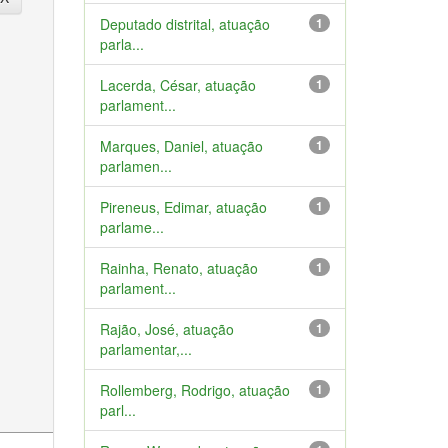
Deputado distrital, atuação
1
parla...
Lacerda, César, atuação
1
parlament...
Marques, Daniel, atuação
1
parlamen...
Pireneus, Edimar, atuação
1
parlame...
Rainha, Renato, atuação
1
parlament...
Rajão, José, atuação
1
parlamentar,...
Rollemberg, Rodrigo, atuação
1
parl...