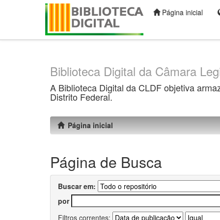
Página inicial
Skip
navigation
Biblioteca Digital da Câmara Legi
A Biblioteca Digital da CLDF objetiva arma
Distrito Federal.
Página inicial
Página de Busca
Buscar em:
por
Filtros correntes: