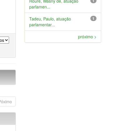
Roure, Wasny de, atuação
1
parlamen...
Tadeu, Paulo, atuação
1
parlamentar...
próximo >
Póximo