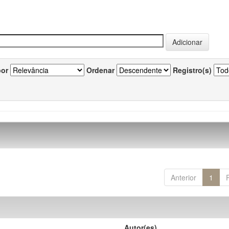
por
Ordenar
Registro(s)
Anterior
1
Autor(es)