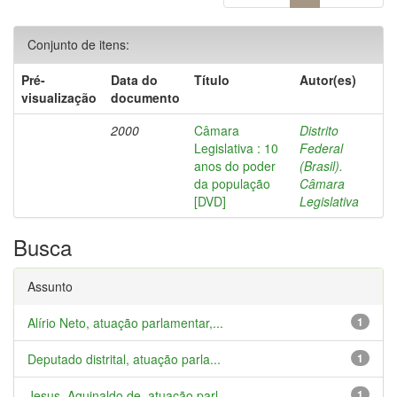
Conjunto de itens:
Pré-
Data do
Título
Autor(es)
visualização
documento
2000
Câmara
Distrito
Legislativa : 10
Federal
anos do poder
(Brasil).
da população
Câmara
[DVD]
Legislativa
Busca
Assunto
Alírio Neto, atuação parlamentar,...
1
Deputado distrital, atuação parla...
1
Jesus, Aguinaldo de, atuação parl...
1