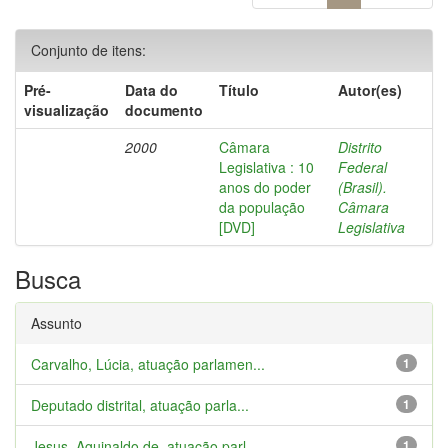
Conjunto de itens:
Pré-
Data do
Título
Autor(es)
visualização
documento
2000
Câmara
Distrito
Legislativa : 10
Federal
anos do poder
(Brasil).
da população
Câmara
[DVD]
Legislativa
Busca
Assunto
Carvalho, Lúcia, atuação parlamen...
1
Deputado distrital, atuação parla...
1
Jesus, Aguinaldo de, atuação parl...
1