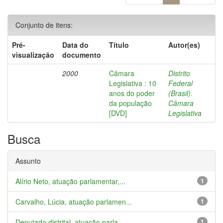
Conjunto de itens:
Pré-
Data do
Título
Autor(es)
visualização
documento
2000
Câmara
Distrito
Legislativa : 10
Federal
anos do poder
(Brasil).
da população
Câmara
[DVD]
Legislativa
Busca
Assunto
Alírio Neto, atuação parlamentar,...
1
Carvalho, Lúcia, atuação parlamen...
1
Deputado distrital, atuação parla...
1