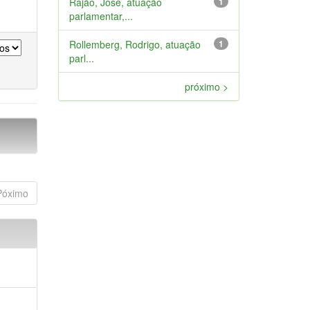
Rajão, José, atuação
1
parlamentar,...
Rollemberg, Rodrigo, atuação
1
parl...
próximo >
Póximo
a