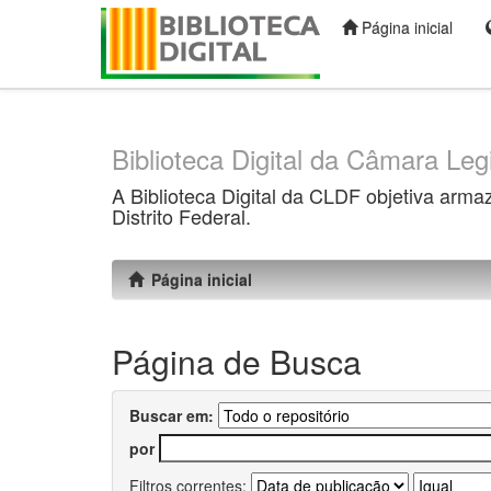
Página inicial
Skip
navigation
Biblioteca Digital da Câmara Legi
A Biblioteca Digital da CLDF objetiva arma
Distrito Federal.
Página inicial
Página de Busca
Buscar em:
por
Filtros correntes: