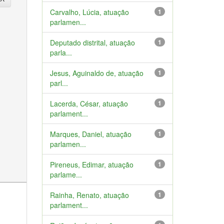
Carvalho, Lúcia, atuação
1
parlamen...
Deputado distrital, atuação
1
parla...
Jesus, Aguinaldo de, atuação
1
parl...
Lacerda, César, atuação
1
parlament...
Marques, Daniel, atuação
1
parlamen...
Pireneus, Edimar, atuação
1
parlame...
Rainha, Renato, atuação
1
parlament...