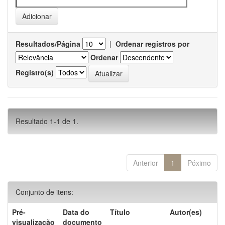
Resultados/Página
|
Ordenar registros por
Ordenar
Registro(s)
Resultado 1-1 de 1.
Anterior
1
Póximo
Conjunto de itens:
Pré-
Data do
Título
Autor(es)
visualização
documento