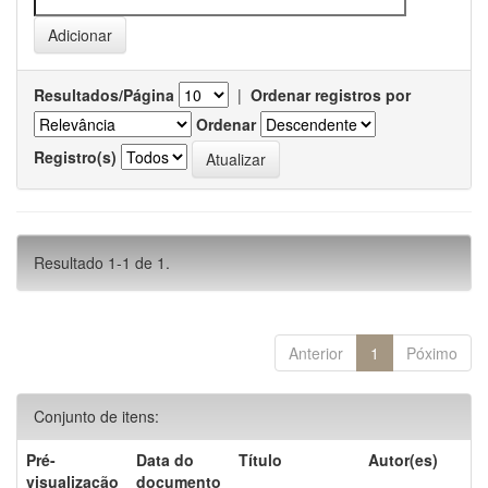
Resultados/Página
|
Ordenar registros por
Ordenar
Registro(s)
Resultado 1-1 de 1.
Anterior
1
Póximo
Conjunto de itens:
Pré-
Data do
Título
Autor(es)
visualização
documento